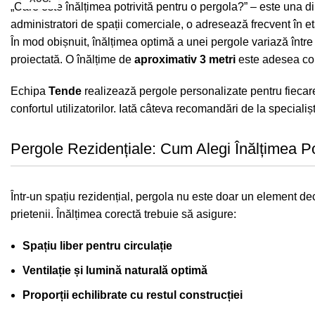
„Care este înălțimea potrivită pentru o
pergola
?” – este una di
administratori de spații comerciale, o adresează frecvent în et
În mod obișnuit, înălțimea optimă a unei pergole variază într
proiectată. O înălțime de
aproximativ 3 metri
este adesea cons
Echipa
Tende
realizează pergole personalizate pentru fiecare 
confortul utilizatorilor. Iată câteva recomandări de la specialișt
Pergole Rezidențiale: Cum Alegi Înălțimea Po
Într-un spațiu rezidențial, pergola nu este doar un element decor
prietenii. Înălțimea corectă trebuie să asigure:
Spațiu liber pentru circulație
Ventilație și lumină naturală optimă
Proporții echilibrate cu restul construcției