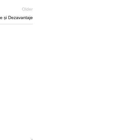
Older
je și Dezavantaje