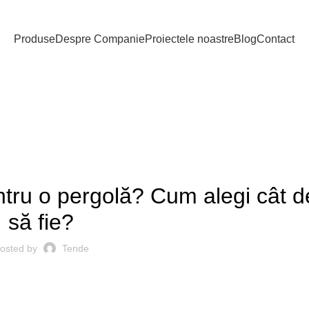
Produse
Despre Companie
Proiectele noastre
Blog
Contact
Blog
TENDE
ntru o pergolă? Cum alegi cât de
să fie?
osted by
Tende