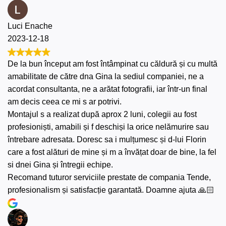
Luci Enache
2023-12-18
De la bun început am fost întâmpinat cu căldură și cu multă
amabilitate de către dna Gina la sediul companiei, ne a
acordat consultanta, ne a arătat fotografii, iar într-un final
am decis ceea ce mi s ar potrivi.
Montajul s a realizat după aprox 2 luni, colegii au fost
profesioniști, amabili și f deschiși la orice nelămurire sau
întrebare adresata. Doresc sa i mulțumesc și d-lui Florin
care a fost alături de mine și m a învățat doar de bine, la fel
si dnei Gina și întregii echipe.
Recomand tuturor serviciile prestate de compania Tende,
profesionalism și satisfacție garantată. Doamne ajuta 🙏🏻