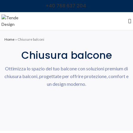
+40 768 637 204
Home
»
Chiusure balconi
Chiusura balcone
Ottimizza lo spazio del tuo balcone con soluzioni premium di
chiusura balconi, progettate per offrire protezione, comfort e
un design moderno.
Chiusura balcone con
Vetro Scorrevole
Chiusura balcone con